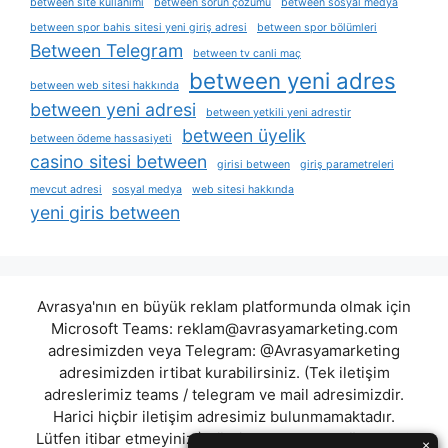
between site kullanımı
between sorun çözümü
between sosyal medya
between spor bahis sitesi yeni giriş adresi
between spor bölümleri
Between Telegram
between tv canli maç
between yeni adres
between web sitesi hakkında
between yeni adresi
between yetkili yeni adrestir
between üyelik
between ödeme hassasiyeti
casino sitesi between
girisi between
giriş parametreleri
mevcut adresi
sosyal medya
web sitesi hakkında
yeni giris between
Avrasya'nın en büyük reklam platformunda olmak için
Microsoft Teams:
reklam@avrasyamarketing.com
adresimizden veya Telegram: @Avrasyamarketing
adresimizden irtibat kurabilirsiniz. (Tek iletişim
adreslerimiz teams / telegram ve mail adresimizdir.
Harici hiçbir iletişim adresimiz bulunmamaktadır.
Lütfen itibar etmeyiniz.) Türkiye yasalarına göre 7258