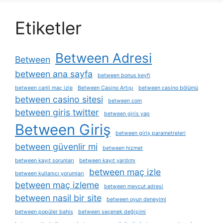
Etiketler
Between Adresi
Between
between ana sayfa
between bonus keyfi
between canli maç izle
Between Casino Artışı
between casino bölümü
between casino sitesi
between com
between giris twitter
between giris yap
Between Giriş
between giriş parametreleri
between güvenlir mi
between hizmet
between kayıt sorunları
between kayıt yardımı
between maç izle
between kullanıcı yorumları
between maç izleme
between mevcut adresi
between nasil bir site
between oyun deneyimi
between popüler bahis
between seçenek değişimi