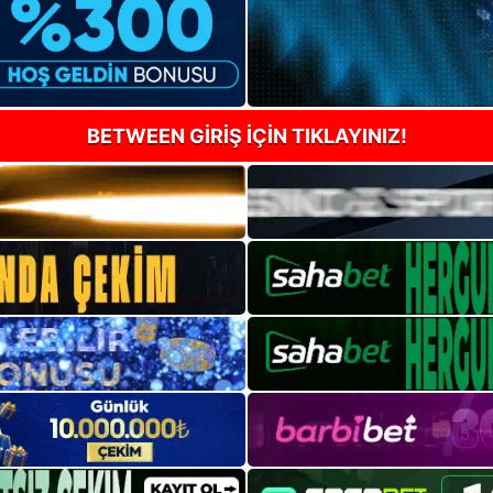
BETWEEN GİRİŞ İÇİN TIKLAYINIZ!