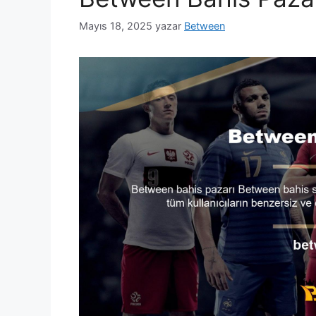
Mayıs 18, 2025
yazar
Between