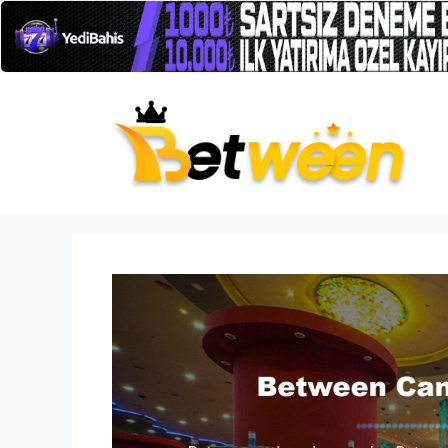
İçeriğe
atla