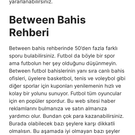
yararlanabilirsiniz.
Between Bahis
Rehberi
Between bahis rehberinde 50’den fazla farklı
sporu bulabilirsiniz. Futbol da böyle bir spor
ama futbolun her şey olduğunu düşünmeyin.
Between futbol bahislerinin yanı sıra canlı bahis
ofisleri, üyelere basketbol, tenis ve voleybol gibi
diğer sporlar için kuponları yenilemenin hızlı ve
kolay bir yolunu sunuyor. Futbol tüm oyuncular
için en popüler spordur. Bu web sitesi haber
reklamlarını bulmanıza ve satın almanıza
yardımcı olur. Bundan çok para kazanabilirsiniz.
Burada olabilecek bazı şeylere karşı dikkatli
olmalısın. Bu aşamada iyi olmayan bazı şeyler