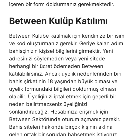
içeren bir form doldurmanız gerekmektedir.
Between Kulüp Katılımı
Between Kulübe katılmak için kendinize bir isim
ve kod oluşturmanız gerekir. Geriye kalan adım
bahisçinizin kişisel bilgilerini girmektir. Yeni
adresinizi söylemeden veya yeni sitede
herhangi bir ücret ödemeden Between
katılabilirsiniz. Ancak üyelik nedenlerinden biri
bahis şirketinin 18 yaşından büyük olması ve
üyelik formundaki bilgileri doldurmuş olması
olabilir. Üyeliğinizi iptal etmek için geçerli bir
neden belirtmezseniz üyeliğinizi
sonlandıracağız. Hesabınıza erişmek için
Between Sektöründe oturum açmanız gerekir.
Bahis siteleri hakkında birçok kişinin aklına
gelen ortak bir sorudan bahsetmek istiyoruz.