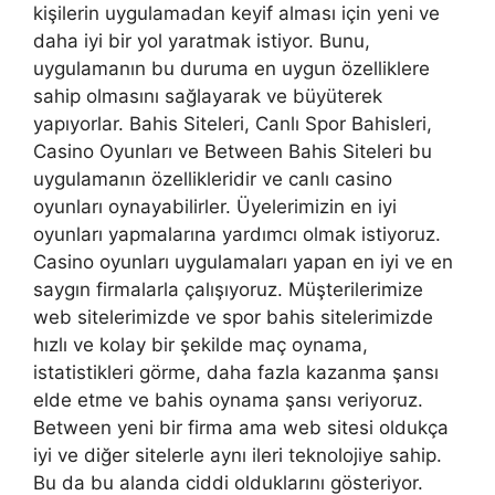
kişilerin uygulamadan keyif alması için yeni ve
daha iyi bir yol yaratmak istiyor. Bunu,
uygulamanın bu duruma en uygun özelliklere
sahip olmasını sağlayarak ve büyüterek
yapıyorlar. Bahis Siteleri, Canlı Spor Bahisleri,
Casino Oyunları ve Between Bahis Siteleri bu
uygulamanın özellikleridir ve canlı casino
oyunları oynayabilirler. Üyelerimizin en iyi
oyunları yapmalarına yardımcı olmak istiyoruz.
Casino oyunları uygulamaları yapan en iyi ve en
saygın firmalarla çalışıyoruz. Müşterilerimize
web sitelerimizde ve spor bahis sitelerimizde
hızlı ve kolay bir şekilde maç oynama,
istatistikleri görme, daha fazla kazanma şansı
elde etme ve bahis oynama şansı veriyoruz.
Between yeni bir firma ama web sitesi oldukça
iyi ve diğer sitelerle aynı ileri teknolojiye sahip.
Bu da bu alanda ciddi olduklarını gösteriyor.