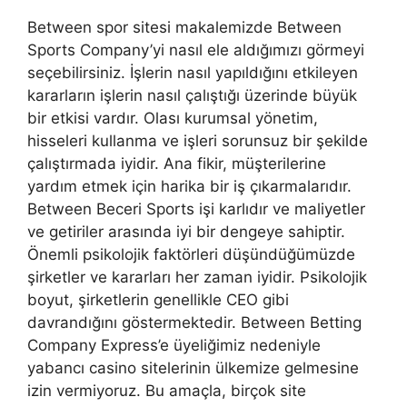
Between spor sitesi makalemizde Between
Sports Company’yi nasıl ele aldığımızı görmeyi
seçebilirsiniz. İşlerin nasıl yapıldığını etkileyen
kararların işlerin nasıl çalıştığı üzerinde büyük
bir etkisi vardır. Olası kurumsal yönetim,
hisseleri kullanma ve işleri sorunsuz bir şekilde
çalıştırmada iyidir. Ana fikir, müşterilerine
yardım etmek için harika bir iş çıkarmalarıdır.
Between Beceri Sports işi karlıdır ve maliyetler
ve getiriler arasında iyi bir dengeye sahiptir.
Önemli psikolojik faktörleri düşündüğümüzde
şirketler ve kararları her zaman iyidir. Psikolojik
boyut, şirketlerin genellikle CEO gibi
davrandığını göstermektedir. Between Betting
Company Express’e üyeliğimiz nedeniyle
yabancı casino sitelerinin ülkemize gelmesine
izin vermiyoruz. Bu amaçla, birçok site