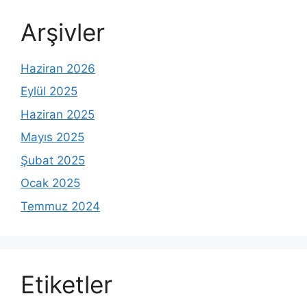
Arşivler
Haziran 2026
Eylül 2025
Haziran 2025
Mayıs 2025
Şubat 2025
Ocak 2025
Temmuz 2024
Etiketler