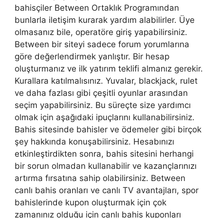
bahisçiler Between Ortaklık Programından
bunlarla iletişim kurarak yardım alabilirler. Üye
olmasanız bile, operatöre giriş yapabilirsiniz.
Between bir siteyi sadece forum yorumlarına
göre değerlendirmek yanlıştır. Bir hesap
oluşturmanız ve ilk yatırım teklifi almanız gerekir.
Kurallara katılmalısınız. Yuvalar, blackjack, rulet
ve daha fazlası gibi çeşitli oyunlar arasından
seçim yapabilirsiniz. Bu süreçte size yardımcı
olmak için aşağıdaki ipuçlarını kullanabilirsiniz.
Bahis sitesinde bahisler ve ödemeler gibi birçok
şey hakkında konuşabilirsiniz. Hesabınızı
etkinleştirdikten sonra, bahis sitesini herhangi
bir sorun olmadan kullanabilir ve kazançlarınızı
artırma fırsatına sahip olabilirsiniz. Between
canlı bahis oranları ve canlı TV avantajları, spor
bahislerinde kupon oluşturmak için çok
zamanınız olduğu için canlı bahis kuponları