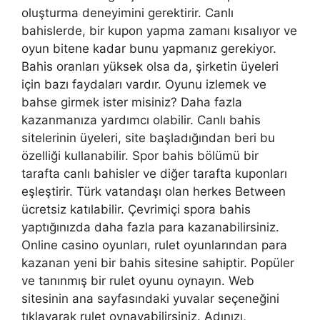
oluşturma deneyimini gerektirir. Canlı
bahislerde, bir kupon yapma zamanı kısalıyor ve
oyun bitene kadar bunu yapmanız gerekiyor.
Bahis oranları yüksek olsa da, şirketin üyeleri
için bazı faydaları vardır. Oyunu izlemek ve
bahse girmek ister misiniz? Daha fazla
kazanmanıza yardımcı olabilir. Canlı bahis
sitelerinin üyeleri, site başladığından beri bu
özelliği kullanabilir. Spor bahis bölümü bir
tarafta canlı bahisler ve diğer tarafta kuponları
eşleştirir. Türk vatandaşı olan herkes Between
ücretsiz katılabilir. Çevrimiçi spora bahis
yaptığınızda daha fazla para kazanabilirsiniz.
Online casino oyunları, rulet oyunlarından para
kazanan yeni bir bahis sitesine sahiptir. Popüler
ve tanınmış bir rulet oyunu oynayın. Web
sitesinin ana sayfasındaki yuvalar seçeneğini
tıklayarak rulet oynayabilirsiniz. Adınızı,