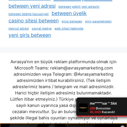
between yeni adresi
between yetkili yeni adrestir
between üyelik
between ödeme hassasiyeti
casino sitesi between
girisi between
giriş parametreleri
mevcut adresi
sosyal medya
web sitesi hakkında
yeni giris between
Avrasya'nın en büyük reklam platformunda olmak için
Microsoft Teams:
reklam@avrasyamarketing.com
adresimizden veya Telegram: @Avrasyamarketing
adresimizden irtibat kurabilirsiniz. (Tek iletişim
adreslerimiz teams / telegram ve mail adresimizdir.
Harici hiçbir iletişim adresimiz bulunmamaktadır.
Lütfen itibar etmeyiniz.) Türkiye yasalarına göre 7258
sayılı kanun uyarınca yasa dışı bahis oynamanın
cezaları mevcuttur. Şu an bulunduğunuz site hiç bir
şekilde illegal bahis oyunları oynatmıyor ve oynamaya
aracı olmuyordur.
kulisbet
|
aronbet
|
bizimbahis
|