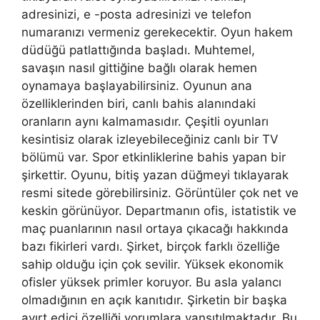
adresinizi, e -posta adresinizi ve telefon
numaranızı vermeniz gerekecektir. Oyun hakem
düdüğü patlattığında başladı. Muhtemel,
savaşın nasıl gittiğine bağlı olarak hemen
oynamaya başlayabilirsiniz. Oyunun ana
özelliklerinden biri, canlı bahis alanındaki
oranların aynı kalmamasıdır. Çeşitli oyunları
kesintisiz olarak izleyebileceğiniz canlı bir TV
bölümü var. Spor etkinliklerine bahis yapan bir
şirkettir. Oyunu, bitiş yazan düğmeyi tıklayarak
resmi sitede görebilirsiniz. Görüntüler çok net ve
keskin görünüyor. Departmanın ofis, istatistik ve
maç puanlarının nasıl ortaya çıkacağı hakkında
bazı fikirleri vardı. Şirket, birçok farklı özelliğe
sahip olduğu için çok sevilir. Yüksek ekonomik
ofisler yüksek primler koruyor. Bu asla yalancı
olmadığının en açık kanıtıdır. Şirketin bir başka
ayırt edici özelliği yorumlara yansıtılmaktadır. Bu