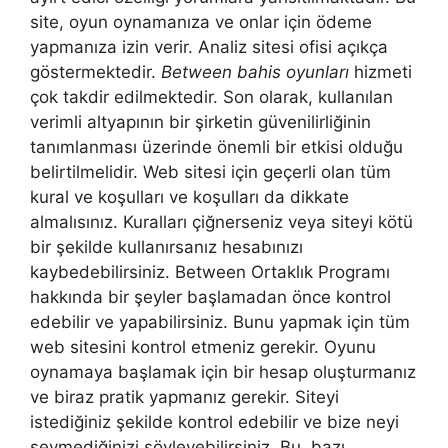
site, oyun oynamanıza ve onlar için ödeme
yapmanıza izin verir. Analiz sitesi ofisi açıkça
göstermektedir.
Between bahis oyunları
hizmeti
çok takdir edilmektedir. Son olarak, kullanılan
verimli altyapının bir şirketin güvenilirliğinin
tanımlanması üzerinde önemli bir etkisi olduğu
belirtilmelidir. Web sitesi için geçerli olan tüm
kural ve koşulları ve koşulları da dikkate
almalısınız. Kuralları çiğnerseniz veya siteyi kötü
bir şekilde kullanırsanız hesabınızı
kaybedebilirsiniz. Between Ortaklık Programı
hakkında bir şeyler başlamadan önce kontrol
edebilir ve yapabilirsiniz. Bunu yapmak için tüm
web sitesini kontrol etmeniz gerekir. Oyunu
oynamaya başlamak için bir hesap oluşturmanız
ve biraz pratik yapmanız gerekir. Siteyi
istediğiniz şekilde kontrol edebilir ve bize neyi
sevmediğinizi söyleyebilirsiniz. Bu, bazı