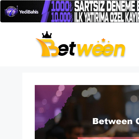
İçeriğe
atla