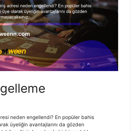
ngelleme
resi neden engellendi? En popüler bahis
rak üyeliğin avantajlarını da gözden