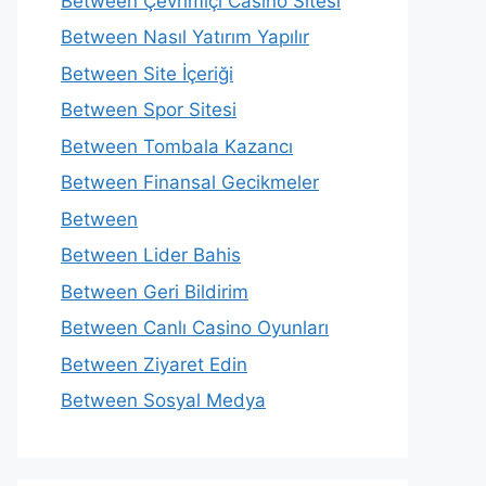
Between Çevrimiçi Casino Sitesi
Between Nasıl Yatırım Yapılır
Between Site İçeriği
Between Spor Sitesi
Between Tombala Kazancı
Between Finansal Gecikmeler
Between
Between Lider Bahis
Between Geri Bildirim
Between Canlı Casino Oyunları
Between Ziyaret Edin
Between Sosyal Medya