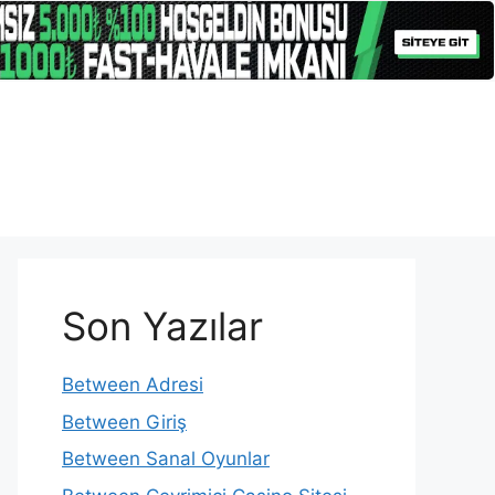
Son Yazılar
Between Adresi
Between Giriş
Between Sanal Oyunlar