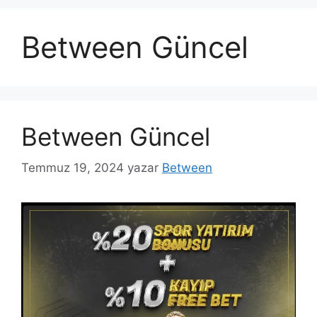
Between Güncel
Between Güncel
Temmuz 19, 2024
yazar
Between