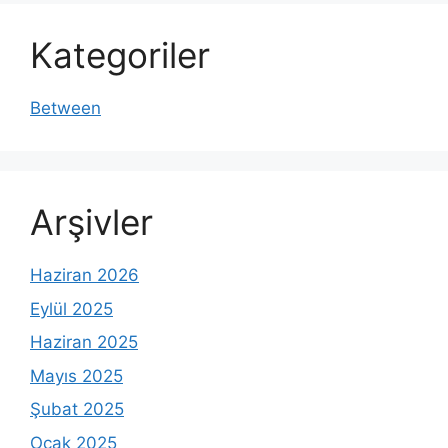
Kategoriler
Between
Arşivler
Haziran 2026
Eylül 2025
Haziran 2025
Mayıs 2025
Şubat 2025
Ocak 2025