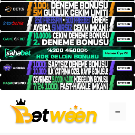
İçeriğe
atla
Menü