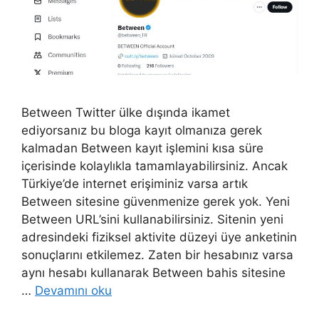
Between Twitter ülke dışında ikamet
ediyorsanız bu bloga kayıt olmanıza gerek
kalmadan Between kayıt işlemini kısa süre
içerisinde kolaylıkla tamamlayabilirsiniz. Ancak
Türkiye’de internet erişiminiz varsa artık
Between sitesine güvenmenize gerek yok. Yeni
Between URL’sini kullanabilirsiniz. Sitenin yeni
adresindeki fiziksel aktivite düzeyi üye anketinin
sonuçlarını etkilemez. Zaten bir hesabınız varsa
aynı hesabı kullanarak Between bahis sitesine
…
Devamını oku