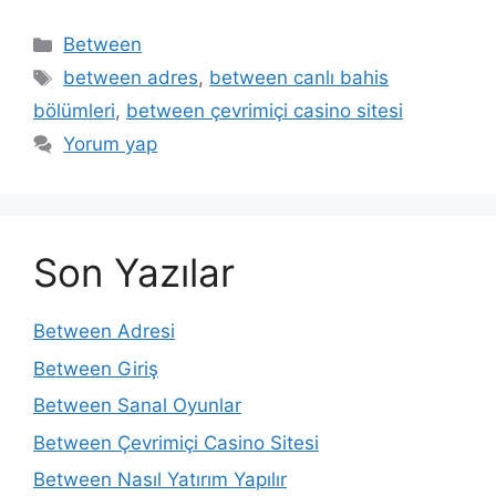
Kategoriler
Between
Etiketler
between adres
,
between canlı bahis
bölümleri
,
between çevrimiçi casino sitesi
Yorum yap
Son Yazılar
Between Adresi
Between Giriş
Between Sanal Oyunlar
Between Çevrimiçi Casino Sitesi
Between Nasıl Yatırım Yapılır