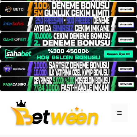
İçeriğe
atla
Menü