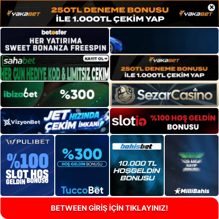
×
BETWEEN GİRİŞ İÇİN TIKLAYINIZ!