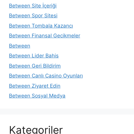
Between Site İçeriği
Between Spor Sitesi
Between Tombala Kazancı
Between Finansal Gecikmeler
Between
Between Lider Bahis
Between Geri Bildirim
Between Canlı Casino Oyunları
Between Ziyaret Edin
Between Sosyal Medya
Kategoriler