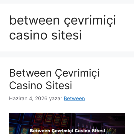
between çevrimiçi
casino sitesi
Between Çevrimiçi
Casino Sitesi
Haziran 4, 2026
yazar
Between